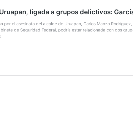
Uruapan, ligada a grupos delictivos: Garc
por el asesinato del alcalde de Uruapan, Carlos Manzo Rodríguez, ava
Gabinete de Seguridad Federal, podría estar relacionada con dos gr
Arma
o
usada
en
asesinato
de
alcalde
de
Uruapan,
ligada
a
grupos
delictivos:
García
Harfuch