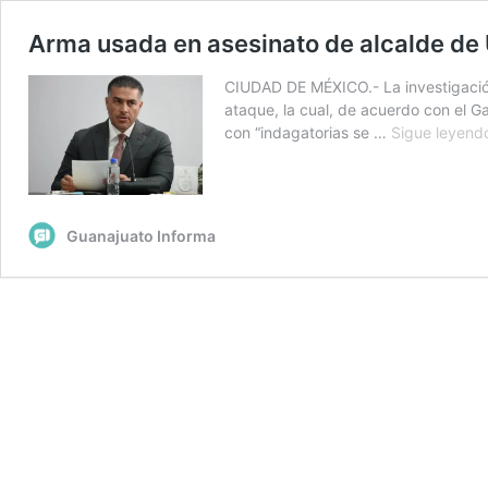
Arma usada en asesinato de alcalde de 
CIUDAD DE MÉXICO.- La investigación 
ataque, la cual, de acuerdo con el 
con “indagatorias se …
Sigue leyend
Guanajuato Informa