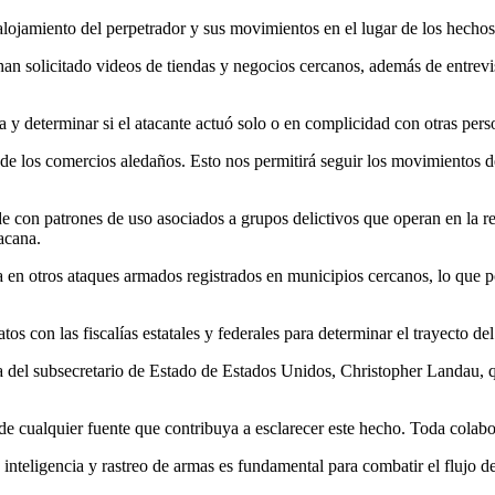
 alojamiento del perpetrador y sus movimientos en el lugar de los hecho
n solicitado videos de tiendas y negocios cercanos, además de entrevista
via y determinar si el atacante actuó solo o en complicidad con otras pers
e los comercios aledaños. Esto nos permitirá seguir los movimientos de
e con patrones de uso asociados a grupos delictivos que operan en la r
acana.
 en otros ataques armados registrados en municipios cercanos, lo que pod
 con las fiscalías estatales y federales para determinar el trayecto de
ra del subsecretario de Estado de Estados Unidos, Christopher Landau, q
de cualquier fuente que contribuya a esclarecer este hecho. Toda colabo
 inteligencia y rastreo de armas es fundamental para combatir el flujo d