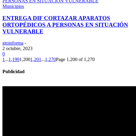
Municipios
ENTREGA DIF CORTAZAR APARATOS
ORTOPÉDICOS A PERSONAS EN SITUACIÓN
VULNERABLE
gtoinforma
-
2 octubre, 2023
0
1
...
1,199
1,200
1,201
...
1,270
Page 1,200 of 1,270
Publicidad