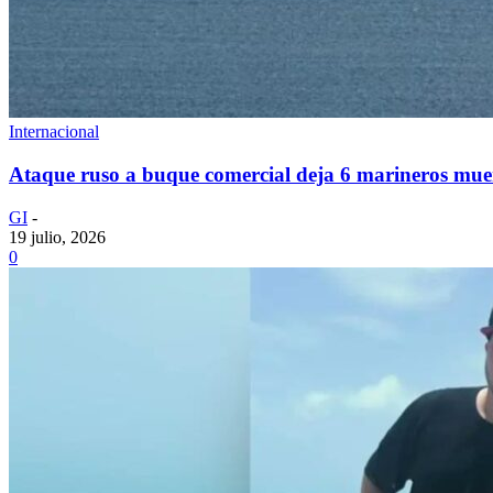
Internacional
Ataque ruso a buque comercial deja 6 marineros mue
GI
-
19 julio, 2026
0