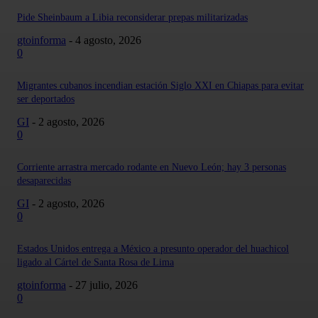
Pide Sheinbaum a Libia reconsiderar prepas militarizadas
gtoinforma
-
4 agosto, 2026
0
Migrantes cubanos incendian estación Siglo XXI en Chiapas para evitar
ser deportados
GI
-
2 agosto, 2026
0
Corriente arrastra mercado rodante en Nuevo León; hay 3 personas
desaparecidas
GI
-
2 agosto, 2026
0
Estados Unidos entrega a México a presunto operador del huachicol
ligado al Cártel de Santa Rosa de Lima
gtoinforma
-
27 julio, 2026
0