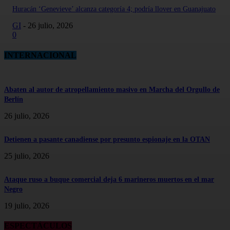
Huracán ‘Genevieve’ alcanza categoría 4; podría llover en Guanajuato
GI
-
26 julio, 2026
0
INTERNACIONAL
Abaten al autor de atropellamiento masivo en Marcha del Orgullo de
Berlín
26 julio, 2026
Detienen a pasante canadiense por presunto espionaje en la OTAN
25 julio, 2026
Ataque ruso a buque comercial deja 6 marineros muertos en el mar
Negro
19 julio, 2026
ESPECTÁCULOS