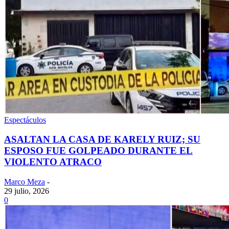
Espectáculos
ASALTAN LA CASA DE KARELY RUIZ; SU
ESPOSO FUE GOLPEADO DURANTE EL
VIOLENTO ATRACO
Marco Meza
-
29 julio, 2026
0