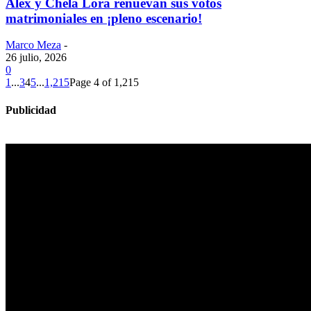
Alex y Chela Lora renuevan sus votos
matrimoniales en ¡pleno escenario!
Marco Meza
-
26 julio, 2026
0
1
...
3
4
5
...
1,215
Page 4 of 1,215
Publicidad