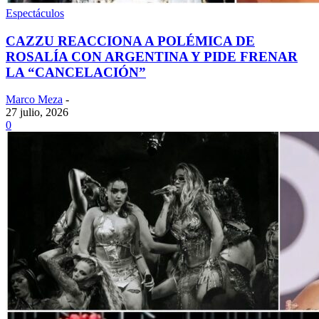
Espectáculos
CAZZU REACCIONA A POLÉMICA DE
ROSALÍA CON ARGENTINA Y PIDE FRENAR
LA “CANCELACIÓN”
Marco Meza
-
27 julio, 2026
0