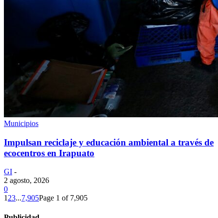
Municipios
Impulsan reciclaje y educación ambiental a través de
ecocentros en Irapuato
GI
-
2 agosto, 2026
0
1
2
3
...
7,905
Page 1 of 7,905
Publicidad