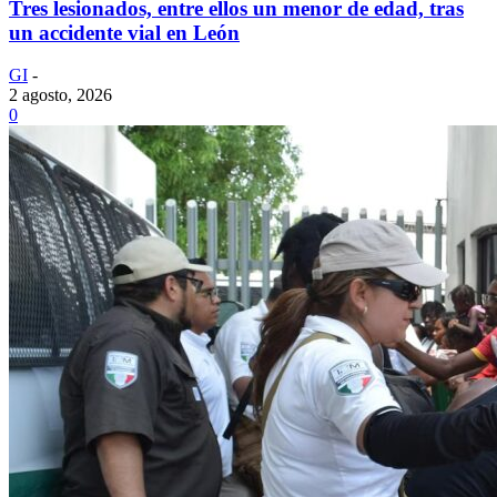
Tres lesionados, entre ellos un menor de edad, tras
un accidente vial en León
GI
-
2 agosto, 2026
0