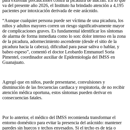
para extremar precauciones contra la picadura de alacrán. En lo que
va del presente año 2026, el Instituto ha brindado atención a 4,195
pacientes por intoxicación derivada de este arácnido.
“
Aunque cualquier persona puede ser víctima de una picadura, los
niños y adultos mayores corren un riesgo significativamente mayor
de complicaciones graves. Es fundamental identificar los síntomas
de alarma de forma inmedia
ta como lo son: d
olor in
tenso en la zona
de la picadura, a
dormecimiento ascendente (desde el sitio de la
picadura hacia la cabeza), dificultad para pasar
saliva o hablar, y
babeo espeso”, comentó el doctor Leobardo Emmanuel
Soria
Pimentel
,
coordinador auxiliar de Epidemiología del IMSS en
Guanajuato.
Agregó que e
n niños, puede presentarse, convulsiones
y
disminución de las frecu
encias cardiaca y respiratoria, d
e no recibir
atención médica oportuna, estos síntomas pueden derivar en
consecuencias fatales.
Por lo anterior, el médico del
IMSS recomienda transformar el
entorno doméstico para ev
itar la presencia del arácnido: m
antener
paredes sin huecos y techos enyesados. Si el techo es de teja o