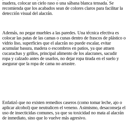
madera, colocar un cielo raso o una sábana blanca tensada. Se
recomienda que los acabados sean de colores claros para facilitar la
detección visual del alacrán.
Además, n
o pegar muebles a las paredes. Una técnica efectiva es
colocar las patas de las camas o cunas dentro de frascos de plástico o
vidrio liso, superficies que
el alacrán no puede escalar, e
vitar
acumular basura, madera o escombros en patios, ya que atraen
cucarachas y grillos, prin
cipal alimento de los alacranes, s
acudir
ropa y calzado antes de usarlos, no dejar ropa tirada en el suelo y
asegurar que la ropa de cama no arrastre.
Enfatizó
que no existen remedios caseros (como tomar leche, ajo o
aplicar alcohol) que neutralicen el veneno. Asimismo, desaconseja el
uso de insecticidas comunes, ya que su toxicidad no mata al alacrán
de inmediato, sino que lo vuelve más agresivo.