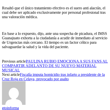
Resaltó que e
l único tratamiento efectivo es el suero
anti alacrán
, el
cual debe ser aplicado exclusivamente por personal profesional tras
una valoración médica.
En base a lo expuesto, dijo, a
nte una sospecha de picadura, el IMSS
Guanajuato exhorta a la ciudadanía a acudir de inmediato al servicio
de
U
rgencias más cercano. El tiempo es un factor crítico para
salvaguardar la salud y la vida del paciente.
Previous article
PAULINA RUBIO EMOCIONA A SUS FANS AL
COMPARTIR ADELANTO DE SU NUEVO MATERIAL
MUSICAL
Next article
Fiscalía imputa homicidio tras infarto a presidente de la
Cruz Roja en Celaya, provocado por asalto
gtoinforma