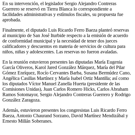
En su intervención, el legislador Sergio Alejandro Contreras
Guerrero se reservó en Tierra Blanca lo correspondiente a
facilidades administrativas y estímulos fiscales, su propuesta fue
aprobada.
Finalmente, el diputado Luis Ricardo Ferro Baeza planteó reservas
al municipio de San José Iturbide respecto a la emisión de acuerdo
de conformidad municipal y la necesidad de tener dos jueces
calificadores y descuentos en materia de servicios de cultura para
niños, niñas y adolescentes. Las reservas no fueron avaladas.
En la reunión estuvieron presentes las diputadas María Eugenia
García Oliveros, Karol Jared González Márquez, María del Pilar
Gómez Enríquez, Rocío Cervantes Barba, Susana Bermúdez Cano,
Angélica Casillas Martínez y María Isabel Ortiz Mantilla; así como
los diputados Víctor Manuel Zanella Huerta (presidente de las
Comisiones Unidas), Juan Carlos Romero Hicks, Carlos Abraham
Ramos Sotomayor, Sergio Alejandro Contreras Guerrero y Rodrigo
González Zaragoza.
Además, estuvieron presentes los congresistas Luis Ricardo Ferro
Baeza, Antonio Chaurand Sorzano, David Martínez Mendizábal y
Ernesto Millán Soberanes.