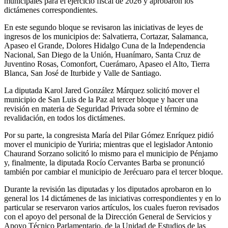
municipales para el ejercicio fiscal de 2026 y aprobaron los
dictámenes correspondientes.
En este segundo bloque se revisaron las iniciativas de leyes de
ingresos de los municipios de: Salvatierra, Cortazar, Salamanca,
Apaseo el Grande, Dolores Hidalgo Cuna de la Independencia
Nacional, San Diego de la Unión, Huanímaro, Santa Cruz de
Juventino Rosas, Comonfort, Cuerámaro, Apaseo el Alto, Tierra
Blanca, San José de Iturbide y Valle de Santiago.
La diputada Karol Jared González Márquez solicitó mover el
municipio de San Luis de la Paz al tercer bloque y hacer una
revisión en materia de Seguridad Privada sobre el término de
revalidación, en todos los dictámenes.
Por su parte, la congresista María del Pilar Gómez Enríquez pidió
mover el municipio de Yuriria; mientras que el legislador Antonio
Chaurand Sorzano solicitó lo mismo para el municipio de Pénjamo
y, finalmente, la diputada Rocío Cervantes Barba se pronunció
también por cambiar el municipio de Jerécuaro para el tercer bloque.
Durante la revisión las diputadas y los diputados aprobaron en lo
general los 14 dictámenes de las iniciativas correspondientes y en lo
particular se reservaron varios artículos, los cuales fueron revisados
con el apoyo del personal de la Dirección General de Servicios y
Apoyo Técnico Parlamentario, de la Unidad de Estudios de las