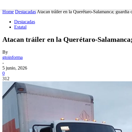
MUNICIPIOS
SEGURIDAD
ESTATAL
POLÍTICA
Home
Destacadas
Atacan tráiler en la Querétaro-Salamanca; guardia d
Destacadas
Estatal
Atacan tráiler en la Querétaro-Salamanca;
By
gtoinforma
-
5 junio, 2026
0
312