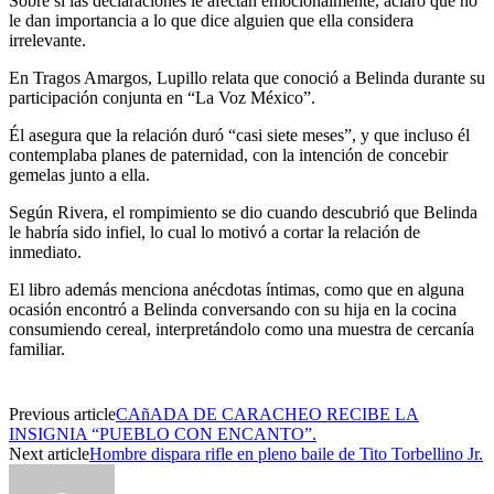
Sobre si las declaraciones le afectan emocionalmente, aclaró que no
le dan importancia a lo que dice alguien que ella considera
irrelevante.
En Tragos Amargos, Lupillo relata que conoció a Belinda durante su
participación conjunta en “La Voz México”.
Él asegura que la relación duró “casi siete meses”, y que incluso él
contemplaba planes de paternidad, con la intención de concebir
gemelas junto a ella.
Según Rivera, el rompimiento se dio cuando descubrió que Belinda
le habría sido infiel, lo cual lo motivó a cortar la relación de
inmediato.
El libro además menciona anécdotas íntimas, como que en alguna
ocasión encontró a Belinda conversando con su hija en la cocina
consumiendo cereal, interpretándolo como una muestra de cercanía
familiar.
Previous article
CAñADA DE CARACHEO RECIBE LA
INSIGNIA “PUEBLO CON ENCANTO”.
Next article
Hombre dispara rifle en pleno baile de Tito Torbellino Jr.