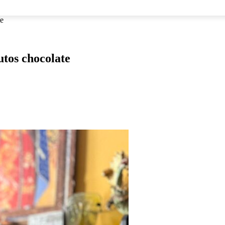
NACIONAL
INTERNACIONAL
DEPORTES
ESPECTÁCU
te
tos chocolate