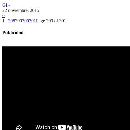
GI
-
22 noviembre, 2015
0
1
...
298
299
300
301
Page 299 of 301
Publicidad