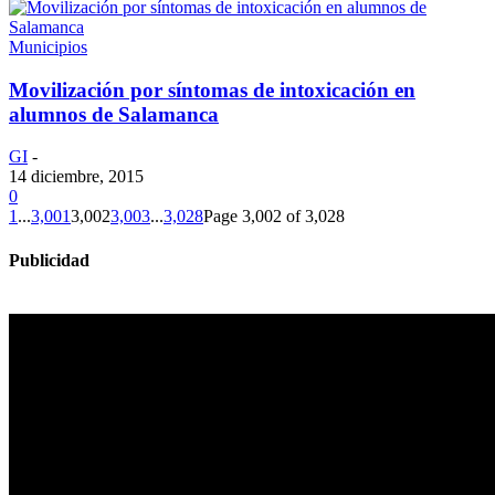
Municipios
Movilización por síntomas de intoxicación en
alumnos de Salamanca
GI
-
14 diciembre, 2015
0
1
...
3,001
3,002
3,003
...
3,028
Page 3,002 of 3,028
Publicidad