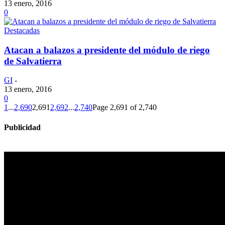
13 enero, 2016
0
Destacadas
Atacan a balazos a presidente del módulo de riego
de Salvatierra
GI
-
13 enero, 2016
0
1
...
2,690
2,691
2,692
...
2,740
Page 2,691 of 2,740
Publicidad