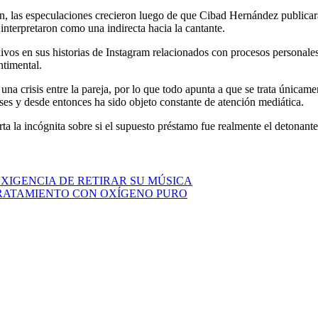
 las especulaciones crecieron luego de que Cibad Hernández publicara v
nterpretaron como una indirecta hacia la cantante.
exivos en sus historias de Instagram relacionados con procesos persona
ntimental.
na crisis entre la pareja, por lo que todo apunta a
que se trata únicame
ses y desde entonces ha sido objeto constante de atención mediática.
rta la incógnita sobre si el supuesto préstamo fue realmente el detonant
EXIGENCIA DE RETIRAR SU MÚSICA
TRATAMIENTO CON OXÍGENO PURO