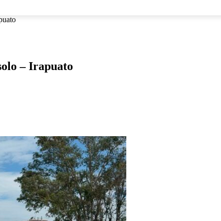
NACIONAL
INTERNACIONAL
DEPORTES
ESPECTÁCU
puato
olo – Irapuato