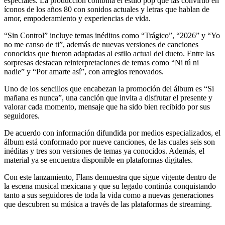
especiales. La producción combina el estilo pop que las convirtió en
íconos de los años 80 con sonidos actuales y letras que hablan de
amor, empoderamiento y experiencias de vida.
“Sin Control” incluye temas inéditos como “Trágico”, “2026” y “Yo
no me canso de ti”, además de nuevas versiones de canciones
conocidas que fueron adaptadas al estilo actual del dueto. Entre las
sorpresas destacan reinterpretaciones de temas como “Ni tú ni
nadie” y “Por amarte así”, con arreglos renovados.
Uno de los sencillos que encabezan la promoción del álbum es “Si
mañana es nunca”, una canción que invita a disfrutar el presente y
valorar cada momento, mensaje que ha sido bien recibido por sus
seguidores.
De acuerdo con información difundida por medios especializados, el
álbum está conformado por nueve canciones, de las cuales seis son
inéditas y tres son versiones de temas ya conocidos. Además, el
material ya se encuentra disponible en plataformas digitales.
Con este lanzamiento, Flans demuestra que sigue vigente dentro de
la escena musical mexicana y que su legado continúa conquistando
tanto a sus seguidores de toda la vida como a nuevas generaciones
que descubren su música a través de las plataformas de streaming.