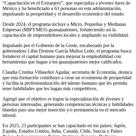
“Capacitación
e
n
e
l Extranjero
”, que especializa a jóvenes
fuera de
México
y
ha
beneficia
do
a
63 p
ersonas en esta administración,
impulsando
la prosperidad y
el desarrollo económico del estado.
Desde 2024, el programa incluye a
Micro, Pequeñas
y
Medianas
Empresas
(MIPYMES) guanajuatenses, fortaleciendo así la
capacitación de emprendedores locales y ampliando su
visibilidad.
Impulsado por el Gobierno de la Gente, encabezado por la
gobernadora Libia Denisse García Muñoz Ledo, el programa busca
fortalecer el capital humano para mejorar la empleabilidad con
herramientas que hagan a los guanajuatenses m
ejor calificados.
Claudia Cristina Villaseñor Aguilar, secretaria de Economía, destaca
que esta formación contribuye a crear un ecosistema de prosperidad
y facilita la profesionalización del talento humano
que les permita
tener habilidades que les hagan más competitivos.
Agregó que e
l objetivo es lograr la especialización de jóvenes y
personas interesadas, generando competencias técnicas y habilidades
blandas para una mejor inserción
y/o permanencia
en el mercado
laboral.
En 2025, 23 participantes
se han capacitado en los países:
Japón,
España, Estados Unidos, Italia, Canadá, Chile, Suecia y Países