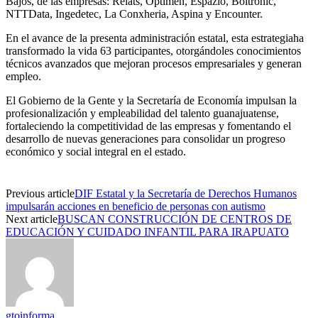
Bajos,
de las
empresas
:
Relats
, Optimen,
Espazio
,
Boltronic
,
N
TT
Data,
Ingedetec
, La
Conxheria
,
Aspina
y
Encounter
.
En el avance de la presenta administración estatal, e
sta
estrategia
ha
transformado la vida
63
participantes
, otorgándoles conocimientos
técnicos avanzados que mejoran procesos empresariales y generan
empleo.
El Gobierno de la Gente y la Secretaría de Economía
impulsan
la
profesionalización y empleabilidad del talento guanajuatense,
fortaleciendo la competitividad de las empresas y fomentando el
desarrollo de nuevas generaciones para consolidar un progreso
económico y social integral en el estado.
Previous article
DIF Estatal y la Secretaría de Derechos Humanos
impulsarán acciones en beneficio de personas con autismo
Next article
BUSCAN CONSTRUCCIÓN DE CENTROS DE
EDUCACIÓN Y CUIDADO INFANTIL PARA IRAPUATO
gtoinforma