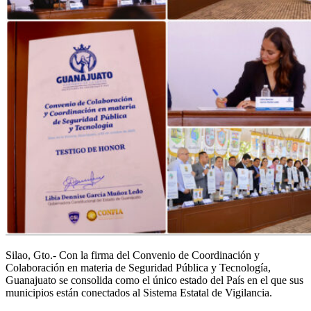
Silao
,
Gto
.-
Con
la firma del Convenio de Coordinación y
Colaboración en materia de Seguridad Pública y Tecnología,
Guanajuato
se consolid
a
como el único estado del
P
aís en el que sus
municipios están conectados al
S
istema
E
statal de
Vi
gilancia
.