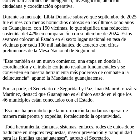
concentran acciones de inteligencia, investigación, atención
ciudadana y coordinación operativa.
D
urante su mensaje, Libia Dennise subrayó que septiembre de 2025
fue el mes con menos homicidios dolosos en los últimos
ocho
años
en Guanajuato, con 150 víctimas, lo que significa una reducción
sostenida
del 47% en comparación con septiembre de 2024. Estos
avances colocan
al
E
stado
en el sexto lugar nacional en tasa de
víctimas por cada 100 mil habitantes, de acuerdo con cifras
preliminares de la Mesa Nacional de Seguridad.
“E
ste también es un nuevo comienzo
,
una etapa en donde la
coordinación
y
el trabajo conjunto resultan fundamentales y
se
convierten en
nuestra herramienta más poderosa de combate a la
delincuencia
”, apuntó la Mandataria guanajuatense.
Por su parte, el Secretario de Seguridad
y Paz
, Juan Mauro
González
Martínez
, de
stacó
que
Guanajuato es el único estado
en el
que los
46 municipios están conectados con el Estado
.
“
E
so nos ha permitido que la información la podamos operar de
manera más pronta y expedita, fortaleciendo la operatividad
.
“
Toda herramienta
,
cámaras, sistemas, enlaces, redes de datos
,
debe
traducirse en mejores respuestas, mayor prevención y tranquilidad
para las familias guanajuatenses
”,
agregó
el Secretario
.