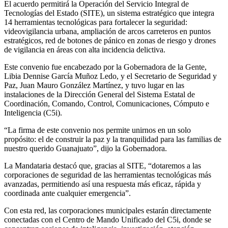
El acuerdo permitirá la
O
peración del Servicio Integral de
Tecnologías del Estado (SITE), un sistema estratégico que integra
14 herramientas tecnológicas para fortalecer la seguridad:
videovigilancia urbana, ampliación de arcos carreteros en puntos
estratégicos, red de botones de pánico en zonas de riesgo y drones
de vigilancia en áreas con alta incidencia delictiva.
Este convenio fue
encabezado por la Gobernadora de la Gente,
Libia Dennise García Muñoz Ledo, y el Secretario de Seguridad y
Paz
, Juan Mauro González Martínez
, y tuvo lugar en las
instalaciones de la
Dirección General del Sistema Estatal de
Coordinación, Comando, Control, Comunicaciones, Cómputo e
Inteligencia
(C5i)
.
“L
a firma de este convenio
nos permite unirnos en un solo
propósito
:
el de construir la paz y la tranquilidad para las familias de
nuestro querido Guanajuato
”, dijo la Gobernadora.
La
Mandataria
destacó que, gracias al SITE, “dotaremos a las
corporaciones de seguridad de las herramientas tecnológicas más
avanzadas, permitiendo así una respuesta más eficaz, rápida y
coordinada ante cualquier emergencia”.
Con
esta red
, las corporaciones municipales
estarán directamente
conectadas con
el Centro de Mando Unificado del C5i, donde se