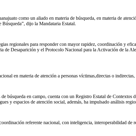
uanajuato como un aliado en materia de búsqueda, en materia de atención
e Búsqueda”, dijo la Mandataria Estatal.
egias regionales para responder con mayor rapidez, coordinación y efica
ria de Desaparición y el Protocolo Nacional para la Activación de la Al
ional en materia de atención a personas víctimas
,
directas o indirectas
,
 de búsqueda en campo, cuenta con un Registro Estatal de Contextos de
rgues y espacios de atención social
, además, h
a impulsado análisis regio
rdinación referente nacional, con inteligencia, interoperabilidad de reg