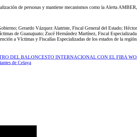
calización de personas y mantiene mecanismos como la Alerta AMBER, el
 Gobierno; Gerardo Vázquez Alatriste, Fiscal General del Estado; Héct
Víctimas de Guanajuato;
Zucé
Hernández Martínez, Fiscal Especializad
nción a Víctimas y Fiscalías Especializadas de
los estados de la región
TRO DEL BALONCESTO INTERNACIONAL CON EL FIBA WOM
itantes de Celaya