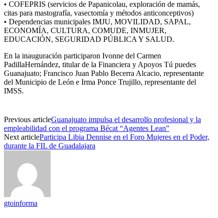
•
COFEPRIS (servicios de
Papanicolau
,
exploración
de
mamás
,
citas para
mastografía
,
vasectomía y
métodos anticonceptivos
)
•
Dependencias municipales IMJU, MOVILIDAD, SAPAL,
ECONOMÍA, CULTURA, COMUDE, INMUJER,
EDUCACIÓN, SEGUR
I
DAD PÚBLICA Y SALUD.
En la inauguración
participaron
Ivonne del Carmen
Padilla
Her
n
ández
, titular de la Financiera y Apoyos
Tú
puedes
Guanajuato;
Francisco Juan Pablo Becerra Alcacio, representante
del Municipio de León e Irma Ponce Trujillo, representante del
IMSS.
Previous article
Guanajuato impulsa el desarrollo profesional y la
empleabilidad con el programa Bécat “Agentes Lean”
Next article
Participa Libia Dennise en el Foro Mujeres en el Poder,
durante la FIL de Guadalajara
gtoinforma