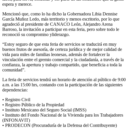
espera y merece.
Mencionó
que
,
como
lo ha dicho la Gobernadora Libia Dennise
García Muñoz Ledo
,
más territorio y menos escritorio,
por lo que
agradeció al presidente de CANACO León
,
Alejandro Arena
Barros
o
,
la invitación
a participar en esta feria
, pero sobre todo
le
reconoció su compr
o
miso y
liderazgo.
“Estoy seguro de que esta feria de servicios se traducirá en muy
buenos frutos de asesoría, de certeza jurídica y de mejor calidad de
vida para miles de familias leonesas, además de fortalecer la
vinculación entre el gremio comercial y la ciudadanía, a través de la
confianza, la apertura y trabajo compartido, que beneficia a toda la
comunidad”.
La
feria
de servicios tendrá un horario de atención al público de
9:00
a.m.
a las 15:00 hrs
, contando con la participación de las siguientes
dependencias:
•
Registro Civil
•
Registro Público de la Propiedad
•
Instituto Mexicano del Seguro Social (IMSS)
•
Instituto
del Fondo Nacional de la Vivienda para los Trabajadores
(INFONAVIT)
•
PRODECON (
P
rocuraduría de la
D
efensa del
C
ontribuyente)