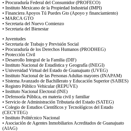
•
Procuraduría
Federal del Consumidor (PROFECO)
•
Instituto Mexicano de la Propiedad Industrial (IMPI)
•
Financiera Apoyos
Tú
Puedes Gto (Apoyo y financiamiento)
•
MARCA GTO
•
Secretaria
del Nuevo Comienzo
•
Secretaria del Bienestar
•
Juventudes
•
Secretaria de Trabajo y Previsión Social
•
Procuraduría
de los Derechos Humanos (PRODHEG)
•
Protección Civil
•
Desarrollo Integral de la Familia (DIF)
•
Instituto Nacional de
Estadística
y Geografía (INEGI)
•
Universidad Virtual del Estado de Guanajuato (UVEG)
•
Instituto Nacional de las Personas Adultas mayores (INAPAM)
•
S
istema Avanzado de Bachillerato y Educación Superior (S
ABES
)
•
R
egistro Público Vehicular (R
E
P
UVE
)
•
I
nstituto Nacional Electoral (I
NE
)
•
Defensoría Pública,
en materia civil y familiar
•
S
ervicio de Administración Tributaria del Estado (S
ATEG
)
•
Colegio de Estudios Científicos y Tecnológicos del Estado
(C
ECYTEG
)
•
Instituto Politécnico Nacional
•
Asociación de Agentes Inmobiliarios Acreditados de
Guanajuato
(AIAG)