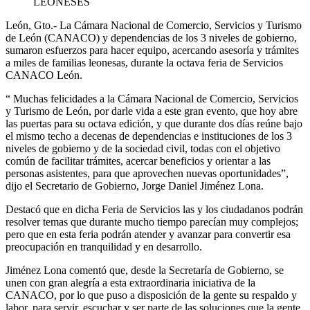
LEONESES
Le
ó
n
, Gto
.-
La
Cámara Nacional de Comercio, Servicios y Turismo
de León (
CANACO
)
y dependencias de los 3 niveles de gobierno,
sumaron esfuerzos para hacer
equipo
, acercando
asesoría
y
trámites
a
miles de familias
leones
a
s, durante la octava feria de Servicios
CANACO León.
“
Muchas felicidades a la C
á
mara Nacional de Comercio, Servicios
y Turismo de León, por darle vida a este gran evento
,
que hoy abre
las puertas para su octava edición, y que durante dos días reúne bajo
el mismo techo a decenas de dependencias e instituciones de los 3
niveles de gobierno y de la sociedad civil, todas con el objetivo
común de facilitar trámites, acercar beneficios y orientar a las
personas asistentes, para que aprovechen nuevas oportunidades”,
dijo el Secretario de Gobierno, Jorge Daniel Jiménez Lona.
Destacó que en dicha Feria de Servicios las y los ciudadanos podrán
resolver temas que durante mucho tiempo parecían muy complejos;
pero que en esta feria podrán atender y avanzar para convertir esa
preocupación en tranquilidad y en desarrollo.
Jiméne
z
Lona comentó qu
e
,
desde la Secretaría de Gobierno, se
unen con gran alegría a esta extraordinaria iniciativa de la
CANACO, por lo que puso
a
disposición de la gente su respaldo y
labor, para servir, escuchar y ser parte de las soluciones que la gente