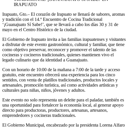
IRAPUATO
Irapuato,
Gto
.–
El corazón de Irapuato se llenará de sabores, aromas
y tradición con el 14.º Encuentro de Cocina Tradicional
‘¡Guanajuato Sí Sabe!’, que se llevará a cabo los días 30 y 31 de
mayo en el
Centro Histórico de la ciudad.
El Gobierno de Irapuato invita a las familias
irapuatenses
y visitantes
a disfrutar de este evento gastronómico, cultural y familiar, que tiene
como objetivo preservar, reconocer y promover el talento de las
cocineras y cocineros tradicionales, quienes mantienen vivo el
legado culinario
que da identidad a Guanajuato.
Con un horario de 10:00 de la mañana a 7:00 de la tarde y acceso
gratuito, este encuentro ofrecerá una experiencia para los cinco
sentidos, con venta de platillos tradicionales, productos locales y
artesanales, promoción turística, así como actividades artísticas y
culturales para n
iñas, niños, jóvenes y adultos.
Este evento no solo representa un deleite para el paladar, también es
una oportunidad para fortalecer la economía local, al generar apoyo
directo para productoras, productores, artesanas, artesanos,
emprended
ores y cocineras tradicionales.
El Gobierno Municipal, encabezado por la presidenta Lorena Alfaro