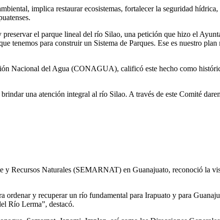
iental, implica restaurar ecosistemas, fortalecer la seguridad hídrica, m
apuatenses
.
preservar el parque lineal del río Silao, una petición que hizo el Ayun
 que tenemos para construir un Sistema de Parques. Ese es nuestro plan
ión Nacional del Agua (CONAGUA), calificó este hecho como histórico 
rindar una atención integral al río Silao. A través de este Comité darem
e y Recursos Naturales (SEMARNAT) en Guanajuato, reconoció la visió
ara ordenar y recuperar un río fundamental para Irapuato y para Guanaju
del Río Lerma”, destacó.