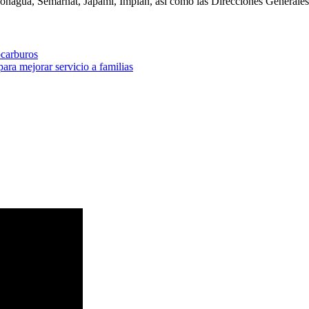
 Conagua,
Semarnat
,
Japami
, Implan, así como las Direcciones Generales
ocarburos
ra mejorar servicio a familias