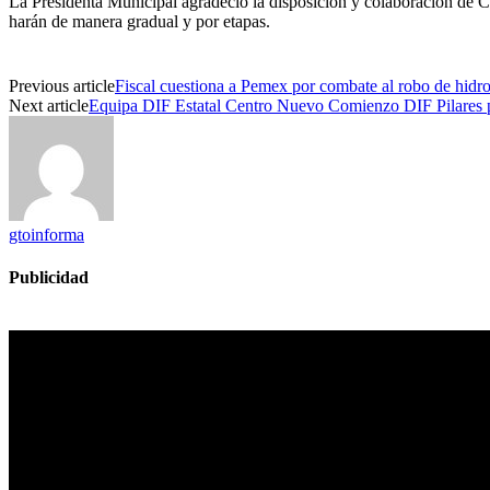
La Presidenta Municipal agradeció la disposición y colaboración de
harán de manera gradual y por etapas.
Previous article
Fiscal cuestiona a Pemex por combate al robo de hidr
Next article
Equipa DIF Estatal Centro Nuevo Comienzo DIF Pilares pa
gtoinforma
Publicidad