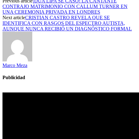
Previous article
¡DUA LIPA SE CASÓ! LA CANTANTE
CONTRAJO MATRIMONIO CON CALLUM TURNER EN
UNA CEREMONIA PRIVADA EN LONDRES
Next article
CRISTIAN CASTRO REVELA QUE SE
IDENTIFICA CON RASGOS DEL ESPECTRO AUTISTA,
AUNQUE NUNCA RECIBIÓ UN DIAGNÓSTICO FORMAL
Marco Meza
Publicidad