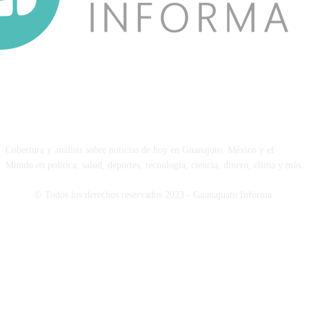
NOSOTROS
Cobertura y análisis sobre noticias de hoy en Guanajuto, México y el
Mundo en política, salud, deportes, tecnología, ciencia, dinero, clima y más.
© Todos los derechos reservados 2023 - Guanajuato Informa.
SÍGUENOS