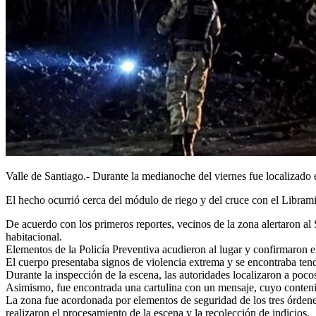
Valle de Santiago.- Durante la medianoche del viernes fue localizado 
El hecho ocurrió cerca del módulo de riego y del cruce con el Libram
De acuerdo con los primeros reportes, vecinos de la zona alertaron a
habitacional.
Elementos de la Policía Preventiva acudieron al lugar y confirmaron el
El cuerpo presentaba signos de violencia extrema y se encontraba tend
Durante la inspección de la escena, las autoridades localizaron a poco
Asimismo, fue encontrada una cartulina con un mensaje, cuyo conteni
La zona fue acordonada por elementos de seguridad de los tres órdenes
realizaron el procesamiento de la escena y la recolección de indicios.