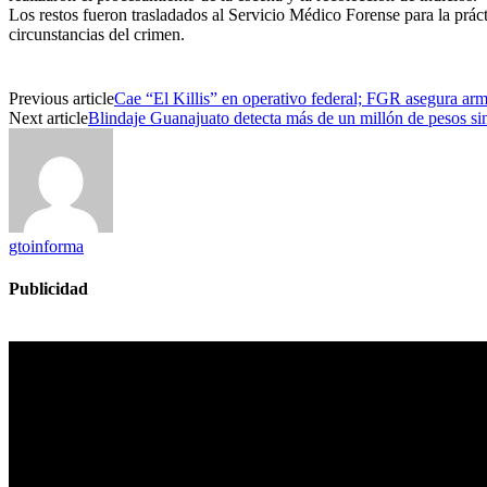
Los restos fueron trasladados al Servicio Médico Forense para la prácti
circunstancias del crimen.
Previous article
Cae “El Killis” en operativo federal; FGR asegura ar
Next article
Blindaje Guanajuato detecta más de un millón de pesos sin
gtoinforma
Publicidad