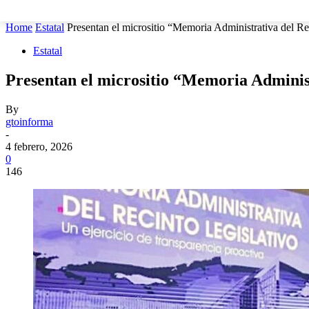
MUNICIPIOS
SEGURIDAD
ESTATAL
POLÍTICA
Home
Estatal
Presentan el micrositio “Memoria Administrativa del Re
Estatal
Presentan el micrositio “Memoria Administ
By
gtoinforma
-
4 febrero, 2026
0
146