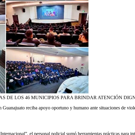
POLICÍAS DE LOS 46 MUNICIPIOS PARA BRINDAR ATENCIÓN 
n Guanajuato reciba apoyo oportuno y humano ante situaciones de violen
nternacional”, el personal policial sumó herramientas prácticas para in