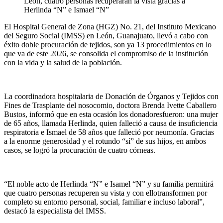
León, cuatro personas recuperarán la vista gracias a
Herlinda “N” e Ismael “N”
El Hospital General de Zona (HGZ) No. 21
,
del Instituto Mexicano
del Seguro Social (IMSS) en León, Guana
juato, llevó a cabo con
éxito doble
procuración de tejidos
, son
ya 13 procedimientos
en lo
que va de este 2026,
se
consolida
el compromiso de la institución
con la vida y la salud de la población.
La coordinadora hospitalaria de Donación de Órganos y Tejidos con
Fines de Trasplante del nosocomio
,
doctora Brenda Ivette Caballero
Bustos,
informó que en esta ocasión los donadores
fue
ron:
una mujer
de 65
años
, llamada Herlinda, quien falleció a causa de insuficiencia
respiratoria
e Ismael de 58
años
que falleció por neumonía
. Gracias
a la enorme generosidad y el rotundo “sí” de sus hijos,
en ambos
casos,
se logró la procuración de
cuatro
córneas.
“El noble acto de Herlinda
“N”
e
Isamel
“N”
y su familia permitirá
que
cuatro
personas recuperen su vista y con ello
transformen por
completo su entorno personal, social, familiar e incluso laboral”,
destacó la especialista del IMSS.