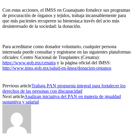
Con estas acciones, el IMSS en Guanajuato
fortalece sus programas
de
procuración de órganos y tejidos, trabaja incansablemente para
que más pacientes recuperen su bienestar
,
a través del acto más
desinteresado de la sociedad: la donación.
Para acreditarse como donador voluntario, cualquier persona
interesada puede consultar y registrarse en las si
guientes plataformas
oficiales:
Centro Nacional de Trasplantes (
Cenatra
):
https://www.gob.mx/cenatra
y la p
ágina oficial del IMSS:
http://www.imss.gob.mx/salud-en-linea/donacion-organos
Previous article
Trabaja PAN propuesta integral para fortalecer los
derechos de las personas con discapacidad
Next article
Analizan iniciativa del PAN en materia de igualdad
sustantiva y salarial