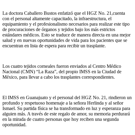
La doctora Caballero Bustos enfatizó que el HGZ No. 21
,
cuenta
con el personal altamente capacitado, la infraestructura, el
equipamiento y el profesionalismo necesarios para realizar este tipo
de procuraciones de órganos y tejidos bajo los más estrictos
estándares médicos. Esto se traduce de manera directa en una mejor
salud y en nuevas oportunidades de vida para los pacientes que se
encuentran en lista de espera para recibir un trasplante.
Los
cuatro
tejido
s corneales fueron enviado
s al Centro Médico
Nacional (CMN) “La Raza”
, del propio IMSS
en la Ciudad de
México
,
para llevar a cabo los trasplantes correspondientes.
El IMSS en Guanajuato y el personal del HGZ No. 21
,
rind
i
e
ro
n un
profundo y respetuoso homenaje a la señora Herlinda
y al señor
Ismael
. Su partida física se ha transformado en luz y esperanza para
alguien más
. A través de este regalo de amor, su memoria perdurará
en la mirada de cuatro
personas que hoy reciben una segunda
oportunidad.