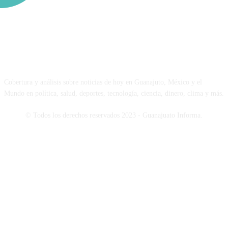
NOSOTROS
Cobertura y análisis sobre noticias de hoy en Guanajuto, México y el
Mundo en política, salud, deportes, tecnología, ciencia, dinero, clima y más.
© Todos los derechos reservados 2023 - Guanajuato Informa.
SÍGUENOS