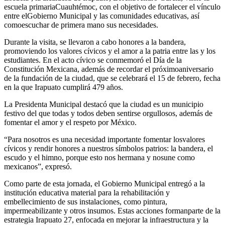
escuela
primaria
Cuauhtémoc, con
el
objetivo
de
fortalecer
el
vínculo
entre
el
Gobierno
Municipal y las comunidades
educativas
,
así
como
escuchar
de
primera
mano sus
necesidades
.
Durante la
visita
, se
llevaron
a
cabo
honores
a la
bandera
,
promoviendo
los
valores
cívicos
y
el
amor a la patria entre las y
los
estudiantes
. En
el
acto
cívico
se
conmemoró
el
Día de la
Constitución Mexicana,
además
de
recordar
el
próximo
aniversario
de la
fundación
de la ciudad,
que
se
celebrará
el
15 de
febrero
,
fecha
en
la
que
Irapuato
cumplirá
479
años
.
La
Presidenta
Municipal
destacó
que
la ciudad es un municipio
festivo
del
que
todas
y
todos
deben
sentirse
orgullosos
,
además
de
fomentar
el
amor y
el
respeto
por
México.
“Para
nosotros
es
una
necesidad
importante
fomentar
los
valores
cívicos
y
rendir
honores
a
nuestros
símbolos
patrios
: la
bandera
,
el
escudo y
el
himno
,
porque
esto
nos
hermana
y
nos
une
como
mexicanos
”,
expresó
.
Como
parte
de
esta
jornada,
el
Gobierno
Municipal
entregó
a la
institución
educativa
material para la
rehabilitación
y
embellecimiento
de sus
instalaciones
,
como
pintura,
impermeabilizante
y
otros
insumos
.
Estas
acciones
forman
parte
de la
estrategia
Irapuato 27,
enfocada
en
mejorar
la
infraestructura
y la