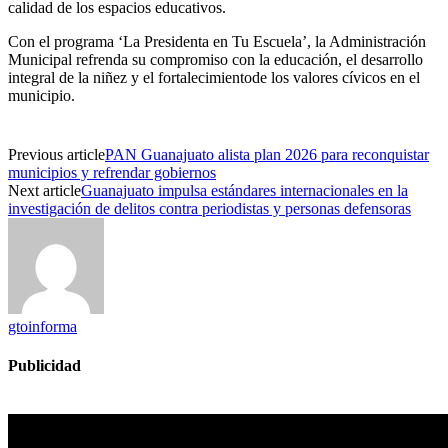
calidad
de
los
espacios
educativos
.
Con
el
programa
‘La
Presidenta
en
Tu Escuela’, la Administración
Municipal
refrenda
su
compromiso
con la
educación
,
el
desarrollo
integral de la
niñez
y
el
fortalecimiento
de
los
valores
cívicos
en
el
municipio.
Previous article
PAN Guanajuato alista plan 2026 para reconquistar
municipios y refrendar gobiernos
Next article
Guanajuato impulsa estándares internacionales en la
investigación de delitos contra periodistas y personas defensoras
gtoinforma
Publicidad