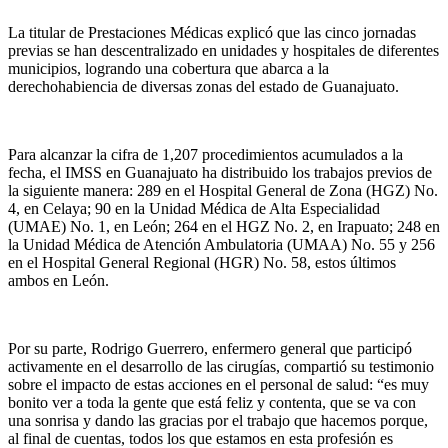
La titular de Prestaciones Médicas explicó que las cinco jornadas
previas se han descentralizado en unidades y hospitales de diferentes
municipios, logrando una cobertura que abarca a la
derechohabiencia de diversas zonas del estado de Guanajuato.
Para alcanzar la cifra
de 1,207 procedimientos acumulados a la
fecha, el IMSS en Guanajuato ha distribuido los trabajos previos de
la sigu
iente manera
: 289 en el Hospital General de Zona (HGZ) No.
4
,
en Celaya
;
90 en la Unidad Médica de Alta Especialidad
(UMAE) No. 1
,
en León
;
264 en el HGZ No. 2
,
en Irapuato
;
248 en
la Unidad Médica de Atención Ambulatoria (UMAA) No. 55 y 256
en el Hospital Genera
l Regional (HGR) No. 58
,
estos últimos
ambos en León.
Por su parte, Rodrigo Guerrero, enfermero general que participó
activamente en el desarrollo de las cirugías, compartió su testimonio
sobre el impacto de estas ac
ciones en el
personal de salud:
“
e
s muy
bonito ver a toda la gente que está feliz y contenta, que se va con
una sonrisa y dando las gracias por el trabajo que hacemos porque,
al final de cuentas, todos los que estamos en esta profesión es