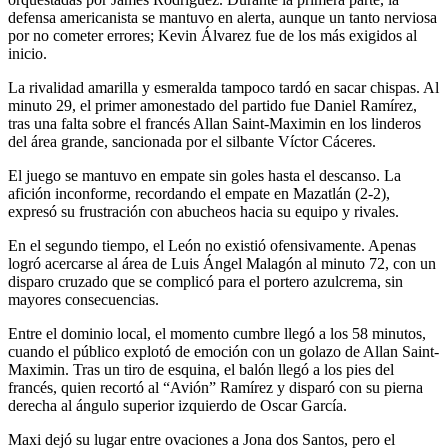
defensa americanista se mantuvo en alerta, aunque un tanto nerviosa
por no cometer errores; Kevin Álvarez fue de los más exigidos al
inicio.
La rivalidad amarilla y esmeralda tampoco tardó en sacar chispas. Al
minuto 29, el primer amonestado del partido fue Daniel Ramírez,
tras una falta sobre el francés Allan Saint-Maximin en los linderos
del área grande, sancionada por el silbante Víctor Cáceres.
El juego se mantuvo en empate sin goles hasta el descanso. La
afición inconforme, recordando el empate en Mazatlán (2-2),
expresó su frustración con abucheos hacia su equipo y rivales.
En el segundo tiempo, el León no existió ofensivamente. Apenas
logró acercarse al área de Luis Ángel Malagón al minuto 72, con un
disparo cruzado que se complicó para el portero azulcrema, sin
mayores consecuencias.
Entre el dominio local, el momento cumbre llegó a los 58 minutos,
cuando el público explotó de emoción con un golazo de Allan Saint-
Maximin. Tras un tiro de esquina, el balón llegó a los pies del
francés, quien recortó al “Avión” Ramírez y disparó con su pierna
derecha al ángulo superior izquierdo de Oscar García.
Maxi dejó su lugar entre ovaciones a Jona dos Santos, pero el