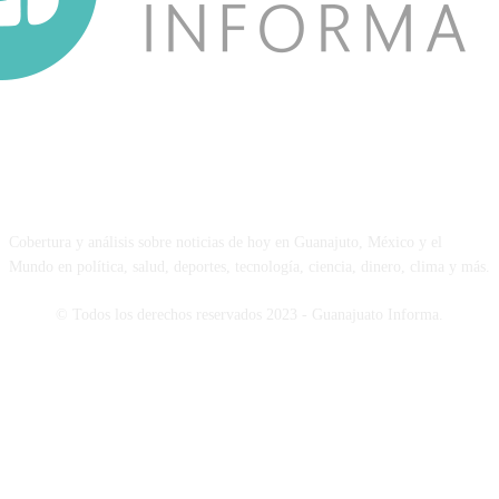
NOSOTROS
Cobertura y análisis sobre noticias de hoy en Guanajuto, México y el
Mundo en política, salud, deportes, tecnología, ciencia, dinero, clima y más.
© Todos los derechos reservados 2023 - Guanajuato Informa.
SÍGUENOS