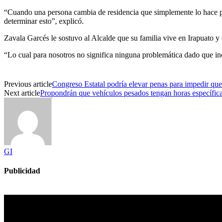
“Cuando una persona cambia de residencia que simplemente lo hace por
determinar esto”, explicó.
Zavala Garcés le sostuvo al Alcalde que su familia vive en Irapuato y 
“Lo cual para nosotros no significa ninguna problemática dado que incl
Previous article
Congreso Estatal podría elevar penas para impedir que
Next article
Propondrán que vehículos pesados tengan horas específica
GI
Publicidad