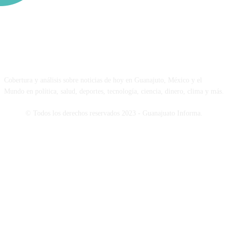
NOSOTROS
Cobertura y análisis sobre noticias de hoy en Guanajuto, México y el
Mundo en política, salud, deportes, tecnología, ciencia, dinero, clima y más.
© Todos los derechos reservados 2023 - Guanajuato Informa.
SÍGUENOS