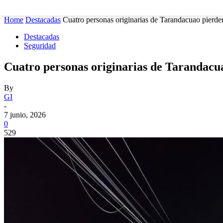
MUNICIPIOS
SEGURIDAD
ESTATAL
POLÍTICA
Home
Destacadas
Cuatro personas originarias de Tarandacuao pierde
Destacadas
Seguridad
Cuatro personas originarias de Tarandacua
By
GI
-
7 junio, 2026
0
529