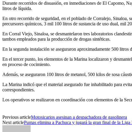
Durante recorridos de disuasión, en inmediaciones de El Capomo, Nay
litros de líquida.
En otro recorrido de seguridad, en el poblado de Corralejo, Sinaloa, 
precursores químicos, 3 mil 100 litros de sustancia de uso dual, mil 20
En Corral Viejo, Sinaloa, se desmantelaron tres laboratorios clandesti
tambos empleados para la producción de drogas sintéticas.
En la segunda instalación se aseguraron aproximadamente 500 litros de 
En el tercer punto, los elementos de la Marina localizaron y desmante
en proceso de cocimiento.
Además, se aseguraron 100 litros de metanol, 500 kilos de sosa cáustic
La Marina indicó que el material asegurado fue inhabilitado para evitar
correspondientes.
Los operativos se realizaron en coordinación con elementos de la Se
Previous article
Motosicarios asesinan a despachadora de gasolinera
Next article
Pumas elimina a Pachuca y jugará la gran final de la Lig