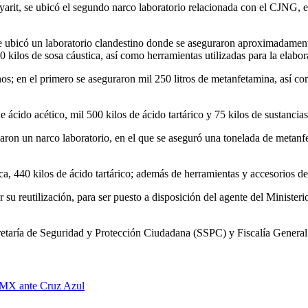
arit, se ubicó el segundo narco laboratorio relacionada con el CJNG, 
se ubicó un laboratorio clandestino donde se aseguraron aproximadament
0 kilos de sosa cáustica, así como herramientas utilizadas para la elabor
nos; en el primero se aseguraron mil 250 litros de metanfetamina, así co
ácido acético, mil 500 kilos de ácido tartárico y 75 kilos de sustancias
laron un narco laboratorio, en el que se aseguró una tonelada de metan
a, 440 kilos de ácido tartárico; además de herramientas y accesorios de
 su reutilización, para ser puesto a disposición del agente del Ministerio
cretaría de Seguridad y Protección Ciudadana (SSPC) y Fiscalía Genera
a MX ante Cruz Azul