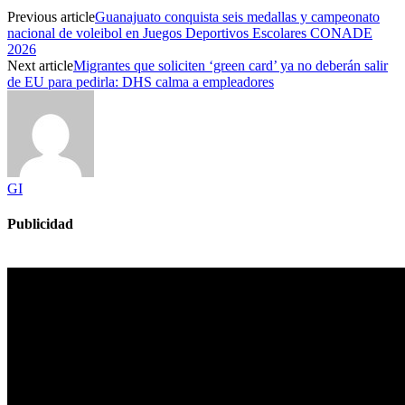
Previous article
Guanajuato conquista seis medallas y campeonato
nacional de voleibol en Juegos Deportivos Escolares CONADE
2026
Next article
Migrantes que soliciten ‘green card’ ya no deberán salir
de EU para pedirla: DHS calma a empleadores
GI
Publicidad