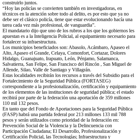
construirlo juntos.
“Hoy las policías se convierten también en investigadoras, en
técnicos en la atención sobre todo al delito, es por esto que ya no
debe ser el clásico policía, tiene que estar evolucionando hacía una
tarea cada vez más profesional, de vanguardia”.
El mandatario dijo que uno de los rubros a los que los gobiernos les
apuestan es a la Inteligencia Policial, al equipamiento necesario para
fortalecer su infraestructura.
Los municipios beneficiados son: Abasolo, Acámbaro, Apaseo el
Alto, Apaseo el Grande, Celaya, Comonfort, Cortazar, Dolores
Hidalgo, Guanajuato, Irapuato, León, Pénjamo, Salamanca,
Salvatierra, San Felipe, San Francisco del Rincón , San Miguel de
Allende, Silao, Valle de Santiago y Villagrán.
Estas localidades recibirán los recursos a través del Subsidio para el
Fortalecimiento de la Seguridad Pública (FORTASEG)
correspondiente a la profesionalización, certificación y equipamiento
de los elementos de las instituciones de seguridad pública; el estado
recibirá por parte de la federación una aportación de 359 millones
110 mil 132 pesos.
En tanto que del Fondo de Aportaciones para la Seguridad Pública
(FASP) habrá una partida federal por 213 millones 133 mil 788
pesos y serán utilizados como prioridad de la federación en:
Prevención Social de la Violencia y la Delincuencia con
Participación Ciudadana; El Desarrollo, Profesionalización y
Certificación Policial, las Tecnologías; Infraestructura y