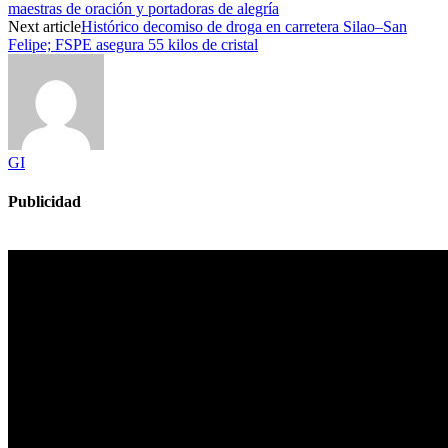
maestras de oración y portadoras de alegría
Next article
Histórico decomiso de droga en carretera Silao–San
Felipe; FSPE asegura 55 kilos de cristal
GI
Publicidad