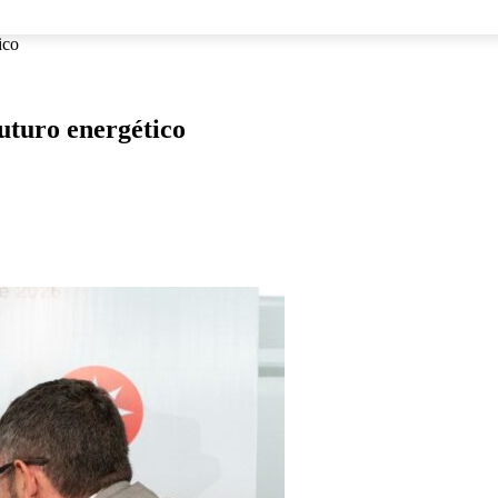
NACIONAL
INTERNACIONAL
DEPORTES
ESPECTÁCU
ico
uturo energético