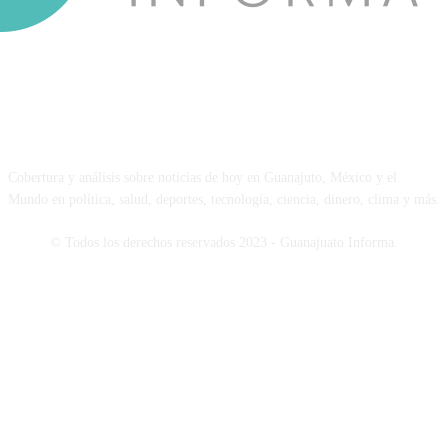
NOSOTROS
Cobertura y análisis sobre noticias de hoy en Guanajuto, México y el
Mundo en política, salud, deportes, tecnología, ciencia, dinero, clima y más.
© Todos los derechos reservados 2023 - Guanajuato Informa.
SÍGUENOS