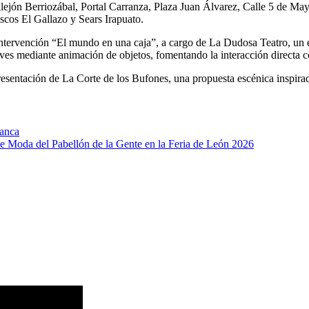
Callejón Berriozábal, Portal Carranza, Plaza Juan Álvarez, Calle 5 de 
scos El Gallazo y Sears Irapuato.
a intervención “El mundo en una caja
”, a cargo de La Dudosa Teatro, un
eves mediant
e animación de objetos
, fomentando la interacción directa c
a presentación de La Corte de los Bufones, una propuesta escénica inspir
manca
de Moda del Pabellón de la Gente en la Feria de León 2026