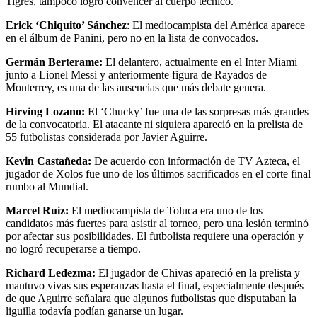
Tigres, tampoco logró convencer al cuerpo técnico.
Erick ‘Chiquito’ Sánchez
: El mediocampista del América aparece
en el álbum de Panini, pero no en la lista de convocados.
Germán Berterame:
El delantero, actualmente en el Inter Miami
junto a Lionel Messi y anteriormente figura de Rayados de
Monterrey, es una de las ausencias que más debate genera.
Hirving Lozano:
El ‘Chucky’ fue una de las sorpresas más grandes
de la convocatoria. El atacante ni siquiera apareció en la prelista de
55 futbolistas considerada por Javier Aguirre.
Kevin Castañeda:
De acuerdo con información de TV Azteca, el
jugador de Xolos fue uno de los últimos sacrificados en el corte final
rumbo al Mundial.
Marcel Ruiz:
El mediocampista de Toluca era uno de los
candidatos más fuertes para asistir al torneo, pero una lesión terminó
por afectar sus posibilidades. El futbolista requiere una operación y
no logró recuperarse a tiempo.
Richard Ledezma:
El jugador de Chivas apareció en la prelista y
mantuvo vivas sus esperanzas hasta el final, especialmente después
de que Aguirre señalara que algunos futbolistas que disputaban la
liguilla todavía podían ganarse un lugar.