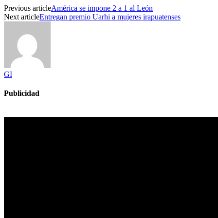
Previous article
América se impone 2 a 1 al León
Next article
Entregan premio Uarhi a mujeres irapuatenses
GI
Publicidad