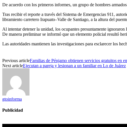
De acuerdo con los primeros informes, un grupo de hombres armados ir
Tras recibir el reporte a través del Sistema de Emergencias 911, autor
libramiento carretero Irapuato–Valle de Santiago, a la altura del puen
Al intentar detener la unidad, los ocupantes presuntamente ignoraron 
De manera preliminar se informó que un elemento policial resultó herid
Las autoridades mantienen las investigaciones para esclarecer los hech
Previous article
Familias de Pénjamo obtienen servicios gratuitos en e
Next article
Ejecutan a pareja y lesionan a un familiar en Lo de Juárez
gtoinforma
Publicidad