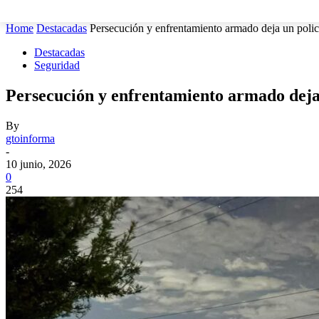
MUNICIPIOS
SEGURIDAD
ESTATAL
POLÍTICA
Home
Destacadas
Persecución y enfrentamiento armado deja un poli
Destacadas
Seguridad
Persecución y enfrentamiento armado deja
By
gtoinforma
-
10 junio, 2026
0
254