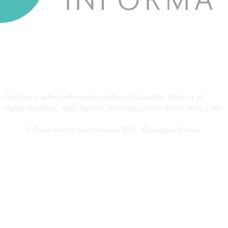
NOSOTROS
Cobertura y análisis sobre noticias de hoy en Guanajuto, México y el
Mundo en política, salud, deportes, tecnología, ciencia, dinero, clima y más.
© Todos los derechos reservados 2023 - Guanajuato Informa.
SÍGUENOS