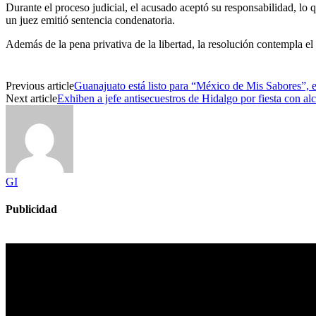
Durante el proceso judicial, el acusado aceptó su responsabilidad, lo
un juez emitió sentencia condenatoria.
Además de la pena privativa de la libertad, la resolución contempla el
Previous article
Guanajuato está listo para “México de Mis Sabores”, el 
Next article
Exhiben a jefe antisecuestros de Hidalgo por fiesta con al
GI
Publicidad