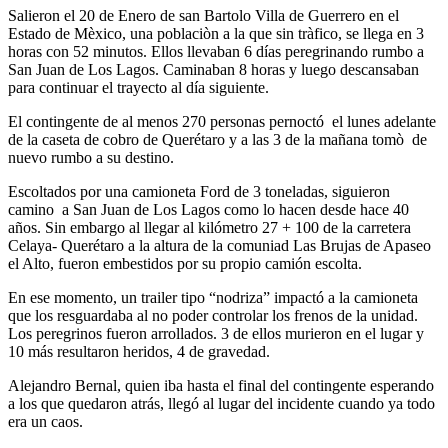
Salieron el 20 de Enero de san Bartolo Villa de Guerrero en el
Estado de Mèxico, una poblaciòn a la que sin tràfico, se llega en 3
horas con 52 minutos. Ellos llevaban 6 días peregrinando rumbo a
San Juan de Los Lagos. Caminaban 8 horas y luego descansaban
para continuar el trayecto al día siguiente.
El contingente de al menos 270 personas pernoctó el lunes adelante
de la caseta de cobro de Querétaro y a las 3 de la mañana tomò de
nuevo rumbo a su destino.
Escoltados por una camioneta Ford de 3 toneladas, siguieron
camino a San Juan de Los Lagos como lo hacen desde hace 40
años. Sin embargo al llegar al kilómetro 27 + 100 de la carretera
Celaya- Querétaro a la altura de la comuniad Las Brujas de Apaseo
el Alto, fueron embestidos por su propio camión escolta.
En ese momento, un trailer tipo “nodriza” impactó a la camioneta
que los resguardaba al no poder controlar los frenos de la unidad.
Los peregrinos fueron arrollados. 3 de ellos murieron en el lugar y
10 más resultaron heridos, 4 de gravedad.
Alejandro Bernal, quien iba hasta el final del contingente esperando
a los que quedaron atrás, llegó al lugar del incidente cuando ya todo
era un caos.