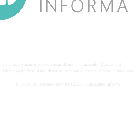
NOSOTROS
Cobertura y análisis sobre noticias de hoy en Guanajuto, México y el
Mundo en política, salud, deportes, tecnología, ciencia, dinero, clima y más.
© Todos los derechos reservados 2023 - Guanajuato Informa.
SÍGUENOS